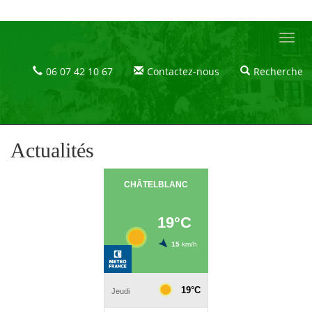
Le Castel Blanc - Maison et chambres d'hôtes dans le Massif du Jura
Le
Castel
Blanc
06 07 42 10 67
Contactez-nous
Recherche
Le
Castel
Blanc
Actualités